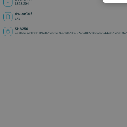
1,828,204
ประเภทไฟล์
EXE
SHA256
7e70de32cfb6b3f9e02ba95e74ed782d3927a5a0b5f8bb2ac744e623a90362