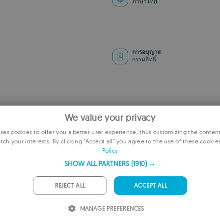
ภาษาไทย
การอนุญาต
กรรมสิทธิ์
We value your privacy
es cookies to offer you a better user experience, thus customizing the conten
tch your interests. By clicking “Accept all” you agree to the use of these cookie
E
Policy
F
ดูรายงานความปลอดภัยและโปรแกร
SHOW ALL PARTNERS
(1910) →
G
REJECT ALL
ACCEPT ALL
P
MANAGE PREFERENCES
I
วันที่