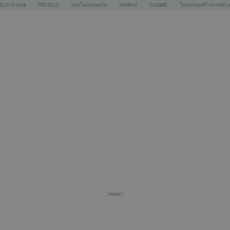
TECH G HUB
PROTEUS
แอปโอเพนซอร์ส
SPARKLE
CALIBRE
โปรแกรมสร้างภาพด้วย
โฆษณา