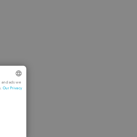
t and ads we
s.
Our Privacy
NGLISH
RENCH
มป้องกันไวรัส
ERMAN
ORTUGUESE
TALIAN