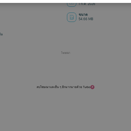
1 ก.ค. 2026
S
R
ขนาด
54.66 MB
1a
โฆษณา
ลบโฆษณาและอื่น ๆ อีกมากมายด้วย Turbo