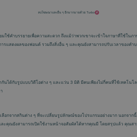
ลบโฆษณาและอื่น ๆ อีกมากมายด้วย Turbo
มักนิยมใช้คำบรรยายเพื่อความสะดวก ถึงแม้ว่าพวกเขาจะเข้าใจภาษาที่ใช้ใ
ะการแสดงผลของฟอนต์ รวมถึงสิ่งอื่น ๆ และคุณยังสามารถปรับเวลาของคำ
ข้ากันได้กับรูปแบบวิดีโอต่าง ๆ และแว่น 3 มิติ มีคนเพียงไม่กี่คนที่ใช้เทคโ
่า
เลือกจากสกินต่าง ๆ ที่จะเปลี่ยนรูปลักษณ์ของโปรแกรมอย่างมาก นอกจากนี
และคุณยังสามารถเปิดใช้งานหน้าจอสัมผัสได้หากคุณมี โดยสรุปแล้ว คุณสา